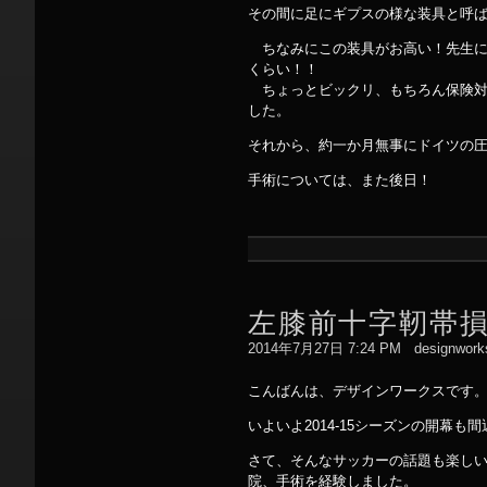
その間に足にギプスの様な装具と呼
ちなみにこの装具がお高い！先生には
くらい！！
ちょっとビックリ、もちろん保険対
した。
それから、約一か月無事にドイツの
手術については、また後日！
左膝前十字靭帯
2014年7月27日 7:24 PM
designwork
こんばんは、デザインワークスです
いよいよ2014-15シーズンの開
さて、そんなサッカーの話題も楽しい
院、手術を経験しました。