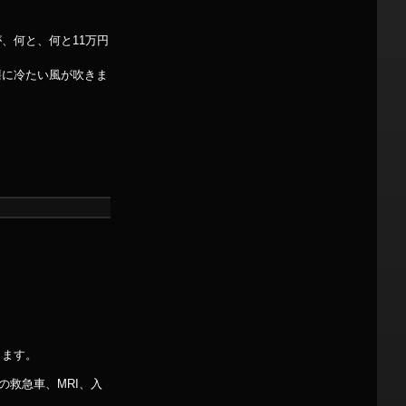
、何と、何と11万円
懐に冷たい風が吹きま
。
ります。
救急車、MRI、入