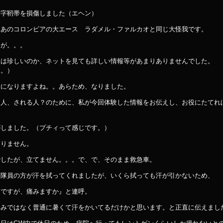
十字靭帯を損傷しました（エヘン）
、あのコロンビアの大エース ラダメル・ファルカオと同じ大怪我です。
んが。。。
には珍しいのか、ネットを見ても詳しい情報等があまりありませんでした。
。。）
安になりますよね。。あらため、なりました。
た人、される人？のために、私が今回体験した情報をお伝えし、お役にたてれ
がしました。（プチィって感じです。）
おりません。
でしたが、立てません。。。で、で、そのまま救急車。
て隊員の方が汗を拭ってくれましたが、いくら拭っても汗が引かないため、
んですが、痛みますか』と連呼。
痛みではなく普通に暑くて汗をかいてるだけかと思います。と正直に伝えまし