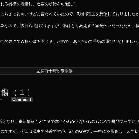
ばれる器機を装着し、通常の歩行を可能に！
ちょっと高いけどと言われていたので、3万円程度を想像しておりましたが
象なので、後日7割は戻りますが、私はとりあえず全額先払いだったため、
圧倒的強さでＷ杯が幕を閉じましたので、あらためて手術の運びとなりました
左膝前十時靭帯損傷
損傷（１）
s
Comment
。
幕も間近となり、移籍情報もどこまで本当かわからないものも含めて飛び交ってお
のですが、今回は私事で恐縮ですが、5月のGWプレー中に怪我をし、人生初の