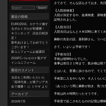
さてさて、そんな話もさておき、先
【入院前検査】
入院が決定するや、血液検査、尿検査
最近の投稿
証明されました。
EURO2016、ロナウド擁す
【入院当日】
るポルトガルが初優勝！
入院当日はなんとＡＭ10時に来てく
キリンカップ、試合日程決
定！
麻酔の先生の話、薬剤師さん、リハ
新年あけましておめでとう
さて、いよいよ手術です！
ございます！
新ユニフォームお披露目
【手術当日】
2016FCバルセロナ風デザ
手術は朝9時からでした。
インユニフォーム
食事は前日２１時まで、飲み物は朝
最近のコメント
とはいえ、普通に歩けるので、てく
当店をご利用いただいた
手術室に入るやいなや、６人くらい
「琉球代表」が東アジア大
（あっという間に麻酔が効き、気づ
会で優勝！
に
ミヤギ
より
手術は約４時間だったそうです。
アーカイブ
手術室で起こされたものの記憶は曖
2016年7月