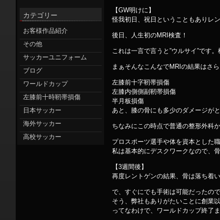
【GW明けに】
カテゴリー
怪我初日、祝日ということもありレ
お客様作品紹介
後日、人生初のMRI検査！
その他
これは一言で言うと”ウルサイ”です
サッカーユニフォーム
まぁそんなこんなでMRIの結果はさ
ブログ
左膝前十字靭帯損傷
ワールドカップ
左膝内側側副靭帯損傷
左膝前十時靭帯損傷
半月板損傷
日本サッカー
あと、膝の骨にも多少のダメージが
海外サッカー
ちなみにこの時点で普通の整形外科
高校サッカー
プロスポーツ選手や体を資本とした
私は基本的にデスクワークなので、骨
【3週間後】
再度レントゲンの結果、骨は落ち着
で、すぐにでも手術は可能だったの
そう、弊社もありがたいことに創業
ってなわけで、ワールドカップ終了