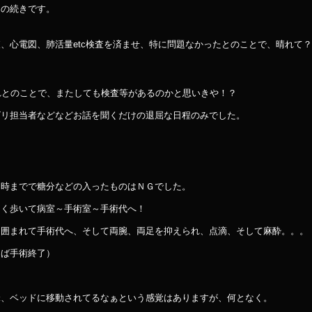
日の続きです。
、心電図、肺活量etc検査を済ませ、特に問題なかったとのことで、晴れて
れとのことで、またしても検査等があるのかと思いきや！？
ビリ担当者などなどお話を聞くだけの退屈な日程のみでした。
７時までで糖分などの入ったものはＮＧでした。
てく歩いて病室～手術室～手術代へ！
に囲まれて手術代へ、そして両腕、両足を抑えられ、点滴、そして麻酔。。。
けば手術終了）
昧、ベッドに移動されてるなぁという感覚はありますが、何となく。