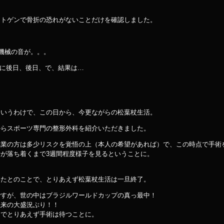
ントゲンで骨折の恐れがないことだけを確認しました。
。機械の音が。。。
らに後日、後日、で、結果は…
というわけで、この日から、今更ながらの松葉杖生活。
からスポーツ専門の整形外科を紹介いただきました。
職業の方は多少リスクを覚悟の上（本人の希望があれば）で、この時点で手術
が落ち着くまで3週間程度様子を見るということに。
いたとのことで、とりあえず松葉杖生活は一旦終了。
ですが、世の中はブラジルワールドカップの真っ最中！
以来の大盛況ぶり！！
までとりあえず手術は待つことに。