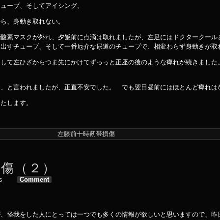
チューブ、そしてアイシング。
から、身動き取れない。
で酸素マスクが外れ、夕飯前に点滴は取れましたが、左足にはドクタークール
を出すチューブ、そして一番厄介な尿道のチューブで、相変わらず身動きが取
そして左ひざからつま先にかけてずっっと正座の後のような痺れが続きました
ら、と言われましたが、正直不安でした。 でも翌日昼前にはほとんど痺れは
いたします。
左膝前十時靭帯損傷
損傷（２）
s
Comment
。
が、怪我をした人にとっては一つでも多くの情報が欲しいと思いますので、昨