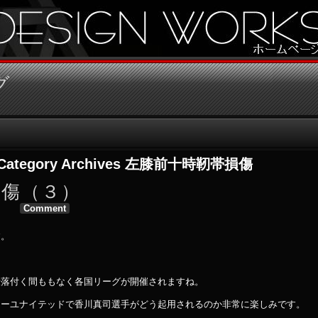
グ
Category Archives
左膝前十時靭帯損傷
損傷（３）
Comment
す。
段落付く間ももなく各国リーグが開催されますね。
ターユナイテッドで香川真司選手がどう起用されるのか非常に楽しみです。